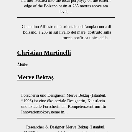
Farmer Nestled into the local porphyry on the eastern
edge of the Bolzano basin at 285 metres above sea
level,...
Contadino All’estremità orientale dell’ampia conca di
Bolzano, a 285 m sul livello del mare, costruito sulla
roccia porfirica tipica della...
Christian Martinelli
Åbäke
Merve Bektaş
Forscherin und Designerin Merve Bektaş (Istanbul,
*1993) ist eine öko-soziale Designerin, Künstlerin
und aktuelle Forscherin am Kompetenzzentrum für
Innovationsökosysteme in...
Researcher & Designer Merve Bektaş (Istanbul,