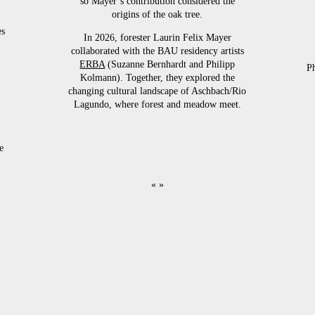
so Mayer’s contribution considered the
origins of the oak tree.
es
In 2026, forester Laurin Felix Mayer
collaborated with the BAU residency artists
ERBA
(Suzanne Bernhardt and Philipp
Ph
Kolmann). Together, they explored the
changing cultural landscape of Aschbach/Rio
Lagundo, where forest and meadow meet.
e
« »