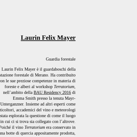
Laurin Felix Mayer
Guardia forestale
Laurin Felix Mayer è il guardaboschi della
stazione forestale di Merano. Ha contribuito
con le sue preziose competenze in materia di
foreste e alberi al workshop
Terratorium
,
nell’ambito della
BAU Residency 2016
di
Emma Smith presso la tenuta Mayr-
Unterganzner. Insieme ad altri esperti come
iticoltori, accademici del vino e meteorologi
 stata esplorata la questione di come il luogo
in cui ci si trova sia collegato con l’altrove.
Poiché il vino
Terratorium
era conservato in
una botte di quercia appositamente prodotta,