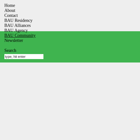
Home
About
Contact
BAU Residency
BAU Alliances
BAU Agency
BAU Community
Newsletter
Search