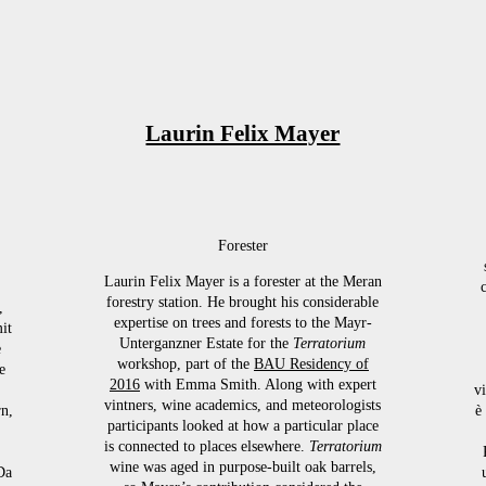
Laurin Felix Mayer
Forester
Laurin Felix Mayer is a forester at the Meran
forestry station. He brought his considerable
,
expertise on trees and forests to the Mayr-
it
Unterganzner Estate for the
Terratorium
e
workshop, part of the
BAU Residency of
e
2016
with Emma Smith. Along with expert
v
vintners, wine academics, and meteorologists
n,
è
participants looked at how a particular place
is connected to places elsewhere.
Terratorium
wine was aged in purpose-built oak barrels,
Da