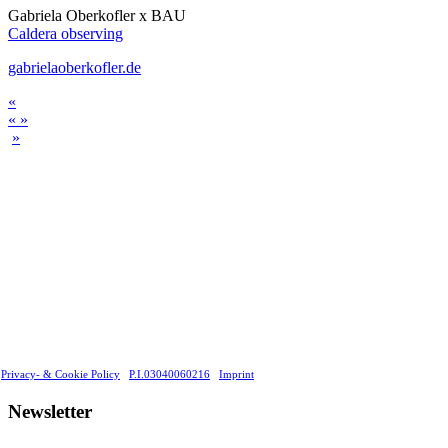
Gabriela Oberkofler x BAU
Caldera observing
gabrielaoberkofler.de
«
« »
»
Privacy- & Cookie Policy
P.I.03040060216
Imprint
Newsletter