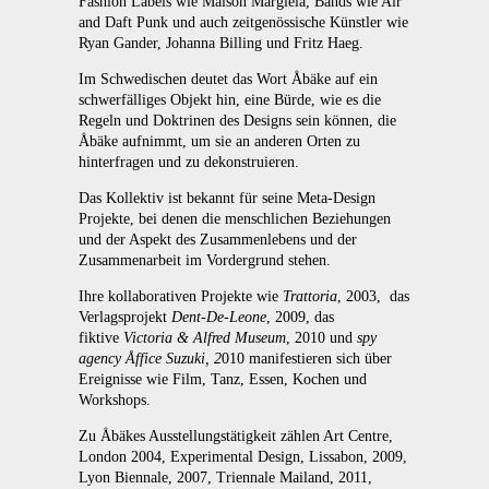
Fashion Labels wie Maison Margiela, Bands wie Air
and Daft Punk und auch zeitgenössische Künstler wie
Ryan Gander, Johanna Billing und Fritz Haeg.
Im Schwedischen deutet das Wort Åbäke auf ein
schwerfälliges Objekt hin, eine Bürde, wie es die
Regeln und Doktrinen des Designs sein können, die
Åbäke aufnimmt, um sie an anderen Orten zu
hinterfragen und zu dekonstruieren.
Das Kollektiv ist bekannt für seine Meta-Design
Projekte, bei denen die menschlichen Beziehungen
und der Aspekt des Zusammenlebens und der
Zusammenarbeit im Vordergrund stehen.
Ihre kollaborativen Projekte wie
Trattoria
, 2003, das
Verlagsprojekt
Dent-De-Leone
, 2009, das
fiktive
Victoria & Alfred Museum
, 2010 und
spy
agency Åffice Suzuki, 2
010 manifestieren sich über
Ereignisse wie Film, Tanz, Essen, Kochen und
Workshops.
Zu Åbäkes Ausstellungstätigkeit zählen Art Centre,
London 2004, Experimental Design, Lissabon, 2009,
Lyon Biennale, 2007, Triennale Mailand, 2011,