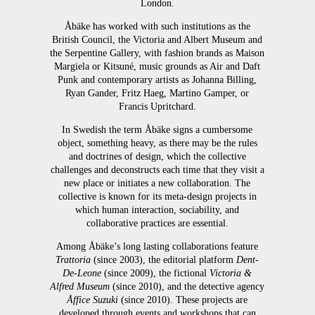
London.
Åbäke has worked with such institutions as the
British Council, the Victoria and Albert Museum and
the Serpentine Gallery, with fashion brands as Maison
Margiela or Kitsuné, music grounds as Air and Daft
Punk and contemporary artists as Johanna Billing,
Ryan Gander, Fritz Haeg, Martino Gamper, or
Francis Upritchard.
In Swedish the term Åbäke signs a cumbersome
object, something heavy, as there may be the rules
and doctrines of design, which the collective
challenges and deconstructs each time that they visit a
new place or initiates a new collaboration. The
collective is known for its meta-design projects in
which human interaction, sociability, and
collaborative practices are essential.
Among Åbäke’s long lasting collaborations feature
Trattoria
(since 2003), the editorial platform
Dent-
De-Leone
(since 2009), the fictional
Victoria &
Alfred Museum
(since 2010), and the detective agency
Åffice Suzuki
(since 2010). These projects are
developed through events and workshops that can