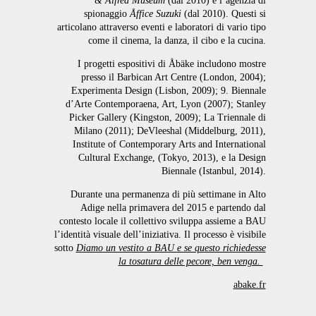
& Alfred Museum
(dal 2010) e l’agenzia di
spionaggio
Åffice Suzuki
(dal 2010). Questi si
articolano attraverso eventi e laboratori di vario tipo
come il cinema, la danza, il cibo e la cucina.
I progetti espositivi di Åbäke includono mostre
presso il Barbican Art Centre (London, 2004);
Experimenta Design (Lisbon, 2009); 9. Biennale
d’Arte Contemporaena, Art, Lyon (2007); Stanley
Picker Gallery (Kingston, 2009); La Triennale di
Milano (2011); DeVleeshal (Middelburg, 2011),
Institute of Contemporary Arts and International
Cultural Exchange, (Tokyo, 2013), e la Design
Biennale (Istanbul, 2014).
Durante una permanenza di più settimane in Alto
Adige nella primavera del 2015 e partendo dal
contesto locale il collettivo sviluppa assieme a BAU
l’identità visuale dell’iniziativa. Il processo è visibile
sotto
Diamo un vestito a BAU e se questo richiedesse
la tosatura delle pecore, ben venga.
abake.fr