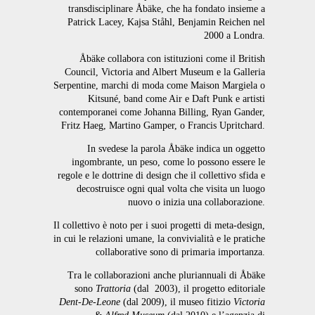
transdisciplinare Åbäke, che ha fondato insieme a
Patrick Lacey, Kajsa Ståhl, Benjamin Reichen nel
2000 a Londra.
Åbäke collabora con istituzioni come il British
Council, Victoria and Albert Museum e la Galleria
Serpentine, marchi di moda come Maison Margiela o
Kitsuné, band come Air e Daft Punk e artisti
contemporanei come Johanna Billing, Ryan Gander,
Fritz Haeg, Martino Gamper, o Francis Upritchard.
In svedese la parola Åbäke indica un oggetto
ingombrante, un peso, come lo possono essere le
regole e le dottrine di design che il collettivo sfida e
decostruisce ogni qual volta che visita un luogo
nuovo o inizia una collaborazione.
Il collettivo è noto per i suoi progetti di meta-design,
in cui le relazioni umane, la convivialità e le pratiche
collaborative sono di primaria importanza.
Tra le collaborazioni anche pluriannuali di Åbäke
sono
Trattoria
(dal 2003), il progetto editoriale
Dent-De-Leone
(dal 2009), il museo fitizio
Victoria