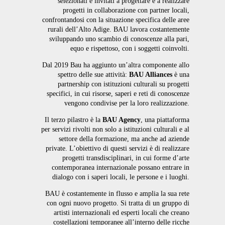
selezionati e invitati a progettare e a realizzare
progetti in collaborazione con partner locali,
confrontandosi con la situazione specifica delle aree
rurali dell’Alto Adige. BAU lavora costantemente
sviluppando uno scambio di conoscenze alla pari,
equo e rispettoso, con i soggetti coinvolti.
Dal 2019 Bau ha aggiunto un’altra componente allo
spettro delle sue attività:
BAU Alliances
è una
partnership con istituzioni culturali su progetti
specifici, in cui risorse, saperi e reti di conoscenze
vengono condivise per la loro realizzazione.
Il terzo pilastro è la
BAU Agency
, una piattaforma
per servizi rivolti non solo a istituzioni culturali e al
settore della formazione, ma anche ad aziende
private. L’obiettivo di questi servizi è di realizzare
progetti transdisciplinari, in cui forme d’arte
contemporanea internazionale possano entrare in
dialogo con i saperi locali, le persone e i luoghi.
BAU è costantemente in flusso e amplia la sua rete
con ogni nuovo progetto. Si tratta di un gruppo di
artisti internazionali ed esperti locali che creano
costellazioni temporanee all’interno delle ricche