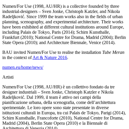
Numen/For Use (1998, AU/HR) is a collective founded by three
industrial-designers – Sven Jonke, Christoph Katzler, and Nikola
Radeljković. Since 1999 the team works also in the fields of urban
planning, scenography, and experimental architecture. Their works
have been exhibited at different cultural institutions around Europe,
including Palais de Tokyo, Paris (2014); Schirn Kunsthalle,
Frankfurt (2010); National Centre for Drama, Madrid (2004); Berlin
State Opera (2010); and Architecture Biennale, Venice (2014).
BAU invited Numen/For Use to realise the installation
Tube Meran
in the context of
Art & Nature 2016
.
numen.eu/home/news/
Artisti
Numen/For Use (1998, AU/HR) è un collettivo fondato da tre
designer industriali – Sven Jonke, Christoph Katzler e Nikola
Radeljković. Dal 1999, il team è attivo nei campi della
pianificazione urbana, della scenografia, come dell’architettura
sperimentale. Le loro opere sono state presentate in diverse
istituzioni culturali in Europa, tra cui Palais de Tokyo, Parigi (2014),
Schirn Kunsthalle, Francoforte (2010), National Centre for Drama,
Madrid (2004), Berlin State Opera (2010) e la Biennale di
Architettura di Venezia (2014).