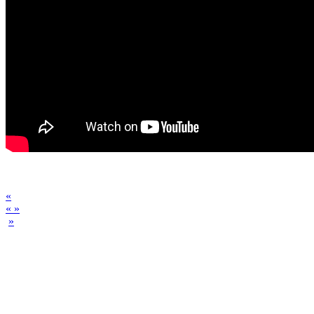
«
« »
»