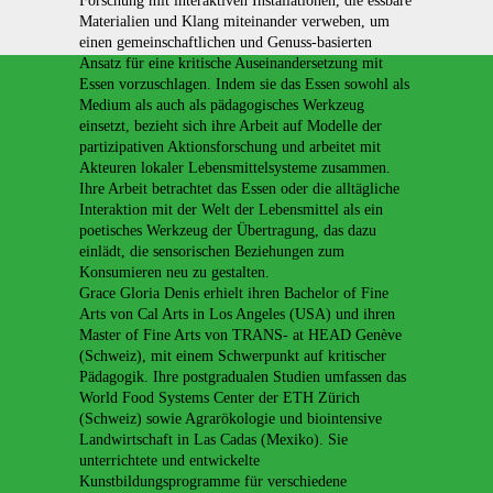
Forschung mit interaktiven Installationen, die essbare
Materialien und Klang miteinander verweben, um
einen gemeinschaftlichen und Genuss-basierten
Ansatz für eine kritische Auseinandersetzung mit
Essen vorzuschlagen. Indem sie das Essen sowohl als
Medium als auch als pädagogisches Werkzeug
einsetzt, bezieht sich ihre Arbeit auf Modelle der
partizipativen Aktionsforschung und arbeitet mit
Akteuren lokaler Lebensmittelsysteme zusammen.
Ihre Arbeit betrachtet das Essen oder die alltägliche
Interaktion mit der Welt der Lebensmittel als ein
poetisches Werkzeug der Übertragung, das dazu
einlädt, die sensorischen Beziehungen zum
Konsumieren neu zu gestalten.
Grace Gloria Denis erhielt ihren Bachelor of Fine
Arts von Cal Arts in Los Angeles (USA) und ihren
Master of Fine Arts von TRANS- at HEAD Genève
(Schweiz), mit einem Schwerpunkt auf kritischer
Pädagogik. Ihre postgradualen Studien umfassen das
World Food Systems Center der ETH Zürich
(Schweiz) sowie Agrarökologie und biointensive
Landwirtschaft in Las Cadas (Mexiko). Sie
unterrichtete und entwickelte
Kunstbildungsprogramme für verschiedene