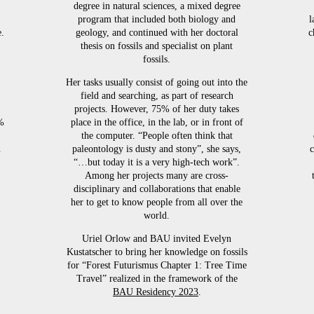
degree in natural sciences, a mixed degree
program that included both biology and
l
e.
geology, and continued with her doctoral
c
thesis on fossils and specialist on plant
fossils.
Her tasks usually consist of going out into the
field and searching, as part of research
projects. However, 75% of her duty takes
%
place in the office, in the lab, or in front of
the computer. “People often think that
n
paleontology is dusty and stony”, she says,
c
“…but today it is a very high-tech work”.
Among her projects many are cross-
disciplinary and collaborations that enable
her to get to know people from all over the
world.
Uriel Orlow and BAU invited Evelyn
Kustatscher to bring her knowledge on fossils
for “Forest Futurismus Chapter 1: Tree Time
Travel” realized in the framework of the
BAU Residency 2023
.