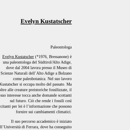
Evelyn Kustatscher
Paleontologa
Evelyn Kustatscher
(*1976, Bressanone) è
una paleontologa del Südtirol/Alto Adige,
dove dal 2004 lavora presso il Museo di
Scienze Naturali dell’Alto Adige a Bolzano
come paleobotanica. Nel suo lavoro
Kustatscher si occupa molto del passato. Ma
oltre alle creature preistoriche fossilizzate, il
suo interesse tocca anche domande scottanti
sul futuro. Ciò che rende i fossili così
ccitanti per lei è l’informazione che possono
fornire sui cambiamenti climatici.
Il suo percorso accademico è iniziato
ll’Università di Ferrara, dove ha conseguito