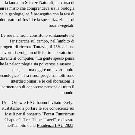
la laurea in Scienze Naturali, un corso di
aurea misto che comprendeva sia la biologia
he la geologia, ed è proseguito con la tesi di
dottorato sui fossili e la specializzazione sui
fossili vegetali.
Le sue mansioni consistono solitamente nel
far ricerche sul campo, nell’ambito di
progetti di ricerca. Tuttavia, il 75% del suo
lavoro si svolge in ufficio, in laboratorio o
davanti al computer. “La gente spesso pensa
he la paleontologia sia polverosa e sassosa”,
dice, “… ma oggi è un lavoro molto
tecnologico”. Tra i suoi progetti, molti sono
interdisciplinari e le collaborazioni le
permettono di conoscere persone di tutto il
mondo.
Uriel Orlow e BAU hanno invitato Evelyn
Kustatscher a portare le sue conoscenze sui
fossili per il progetto “Forest Futurismus
Chapter 1: Tree Time Travel”, realizzato
nell’ambito della
Residenza BAU 2023
.