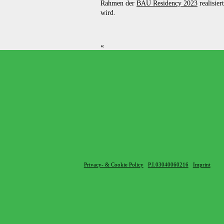
Rahmen der
BAU Residency 2023
realisiert
wird.
«
Privacy- & Cookie Policy
P.I.03040060216
Imprint