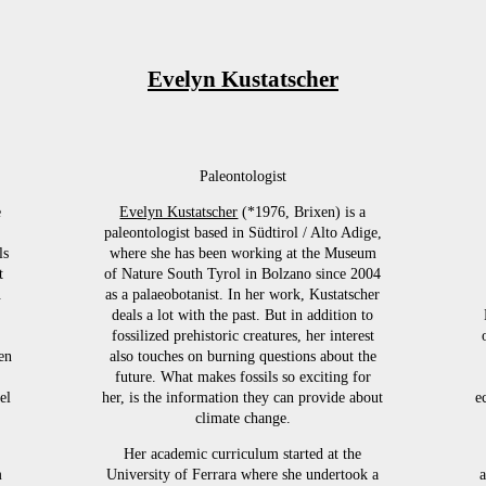
Evelyn Kustatscher
Paleontologist
e
Evelyn Kustatscher
(*1976, Brixen) is a
paleontologist based in Südtirol / Alto Adige,
ls
where she has been working at the Museum
t
of Nature South Tyrol in Bolzano since 2004
.
as a palaeobotanist. In her work, Kustatscher
deals a lot with the past. But in addition to
fossilized prehistoric creatures, her interest
en
also touches on burning questions about the
future. What makes fossils so exciting for
el
her, is the information they can provide about
e
climate change.
Her academic curriculum started at the
m
University of Ferrara where she undertook a
a