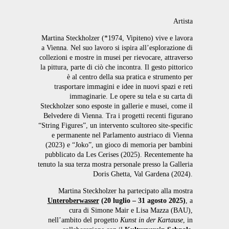
Artista
Martina Steckholzer (*1974, Vipiteno) vive e lavora
a Vienna. Nel suo lavoro si ispira all’esplorazione di
collezioni e mostre in musei per rievocare, attraverso
la pittura, parte di ciò che incontra. Il gesto pittorico
è al centro della sua pratica e strumento per
trasportare immagini e idee in nuovi spazi e reti
immaginarie. Le opere su tela e su carta di
Steckholzer sono esposte in gallerie e musei, come il
Belvedere di Vienna. Tra i progetti recenti figurano
“String Figures”, un intervento scultoreo site-specific
e permanente nel Parlamento austriaco di Vienna
(2023) e “Joko”, un gioco di memoria per bambini
pubblicato da Les Cerises (2025). Recentemente ha
tenuto la sua terza mostra personale presso la Galleria
Doris Ghetta, Val Gardena (2024).
Martina Steckholzer ha partecipato alla mostra
Unteroberwasser
(20 luglio – 31 agosto 2025)
, a
cura di Simone Mair e Lisa Mazza (BAU),
nell’ambito del progetto
Kunst in der Kartause
, in