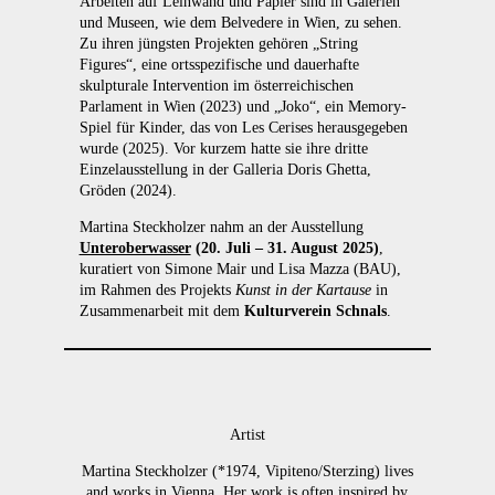
Arbeiten auf Leinwand und Papier sind in Galerien
und Museen, wie dem Belvedere in Wien, zu sehen.
Zu ihren jüngsten Projekten gehören „String
Figures“, eine ortsspezifische und dauerhafte
skulpturale Intervention im österreichischen
Parlament in Wien (2023) und „Joko“, ein Memory-
Spiel für Kinder, das von Les Cerises herausgegeben
wurde (2025). Vor kurzem hatte sie ihre dritte
Einzelausstellung in der Galleria Doris Ghetta,
Gröden (2024).
Martina Steckholzer nahm an der Ausstellung
Unteroberwasser
(20. Juli – 31. August 2025)
,
kuratiert von Simone Mair und Lisa Mazza (BAU),
im Rahmen des Projekts
Kunst in der Kartause
in
Zusammenarbeit mit dem
Kulturverein Schnals
.
Artist
Martina
Steckholzer
(*1974, Vipiteno/Sterzing)
lives
and works in Vienna.
Her
work
is
often
inspired
by