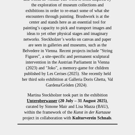
the
exploration
of museum
collections
and
exhibitions
in
order
to re-
enact
some of
what
she
encounters
through
painting.
Brushwork
is
at
the
center and stands
here
as
an
essential
tool for
painting’s
capacity
to
pick
and
transport
images and
ideas
to
yet
other
physical
stages and
imaginary
networks.
Steckholzer’s
works on canvas and paper
are
seen
in
galleries
and museums,
such
as
the
Belvedere in Vienna.
Recent
projects include “
String
Figures
”, a site-
specific
and
permanent
sculptural
intervention
in the
Austrian
Parliament
in Vienna
(2023) and “Joko”, a
memory
-game for
children
published
by
Les
Cerises
(2025).
She
recently
held
her
third
solo
exhibition
at
Galleria Doris Ghetta, Val
Gardena/
Gröden
(2024).
Martina Steckholzer took part in the exhibition
Unteroberwasser
(20 July – 31 August 2025)
,
curated by Simone Mair and Lisa Mazza (BAU),
within the framework of the
Kunst in der Kartause
project in collaboration with
Kulturverein Schnals
.