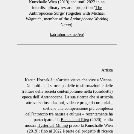
Kunsthalle Wien (2019) and until 2022 in an
interdisciplinary research project on ‘
The
Anthropocene Surge
’ (together with Michael
Wagreich, member of the
Anthropocene Working
Group
).
katrinhornek.net/en/
Artista
Katrin Hornek è un’artista visiva che vive a Vienna.
Da molti anni si occupa delle trasformazioni e delle
fratture delle società contemporanee nella (cosiddetta)
epoca dell’Antropocene. La sua ricerca che si articola
attraverso installazioni, video e progetti curatoriali,
sostiene una comprensione più complessa
dell’intreccio tra natura e cultura – recentemente ha
partecipato alla
Biennale di Riga
(2020), e alla
mostra
Hysterical Mining
presso la Kunsthalle Wien
(2019); fino al 2022 è parte del progetto di ricerca