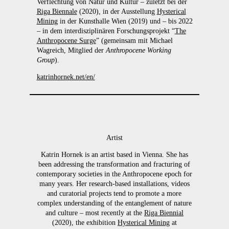
Verflechtung von Natur und Kultur – zuletzt bei der
Riga Biennale
(2020), in der Ausstellung
Hysterical
Mining
in der Kunsthalle Wien (2019) und – bis 2022
– in dem interdisziplinären Forschungsprojekt “
The
Anthropocene Surge
” (gemeinsam mit Michael
Wagreich, Mitglied der
Anthropocene Working
Group
).
katrinhornek.net/en/
Artist
Katrin Hornek is an artist based in Vienna. She has
been addressing the transformation and fracturing of
contemporary societies in the Anthropocene epoch for
many years. Her research-based installations, videos
and curatorial projects tend to promote a more
complex understanding of the entanglement of nature
and culture – most recently at the
Riga Biennial
(2020), the exhibition
Hysterical Mining
at