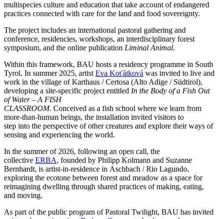
multispecies culture and education that take account of endangered
practices connected with care for the land and food sovereignty.
The project includes an international pastoral gathering and
conference, residencies, workshops, an interdisciplinary forest
symposium, and the online publication
Liminal Animal
.
Within this framework, BAU hosts a residency programme in South
Tyrol. In summer 2025, artist
Eva Koťátková
was invited to live and
work in the village of Karthaus / Certosa (Alto Adige / Südtirol),
developing a site-specific project entitled
In the Body of a Fish Out
of Water – A FISH
CLASSROOM
.
Conceived as a fish school where we learn from
more-than-human beings, the installation invited visitors to
step into the perspective of other creatures and explore their ways of
sensing and experiencing the world.
In the summer of 2026, following an open call, the
collective
ERBA,
founded by Philipp Kolmann and Suzanne
Bernhardt, is artist-in-residence in Aschbach / Rio Lagundo,
exploring the ecotone between forest and meadow as a space for
reimagining dwelling through shared practices of making, eating,
and moving.
As part of the public program of Pastoral Twilight, BAU has invited