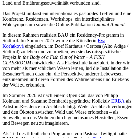
Land und Ernährungssouveränität verbunden sind.
Das Projekt umfasst ein internationales pastorales Treffen und eine
Konferenz, Residenzen, Workshops, ein interdisziplinäres
Waldsymposium sowie die Online-Publikation
Liminal Animal
.
In diesem Rahmen realisiert BAU ein Residency-Programm in
Südtirol. Im Sommer 2025 wurde die Künstlerin
Eva
Koťátková
eingeladen, im Dorf Karthaus / Certosa (Alto Adige /
Südtirol) zu leben und zu arbeiten, wo sie das ortsspezifische
Projekt
In the Body of a Fish Out of Water – A FISH
CLASSROOM
entwickelte. Als Fischschule konzipiert, in der wir
von mehr-als-menschlichen Wesen lernen, lud die Installation die
Besucher*innen dazu ein, die Perspektive anderer Lebewesen
einzunehmen und deren Formen des Wahrnehmens und Erlebens
der Welt zu erkunden.
Im Sommer 2026 ist nach einem Open Call das von Philipp
Kolmann und Suzanne Bernhardt gegründete Kollektiv
ERBA
als
Artist-in-Residence in Aschbach tätig. Weiler Aschbach verbringen
und den Ökoton zwischen Wald und Wiese erforschen – als
Schwelle, um das Wohnen durch gemeinsames Herstellen, Essen
und Bewegen neu zu imaginieren.
Als Teil des öffentlichen Programms von Pastoral Twilight hatte