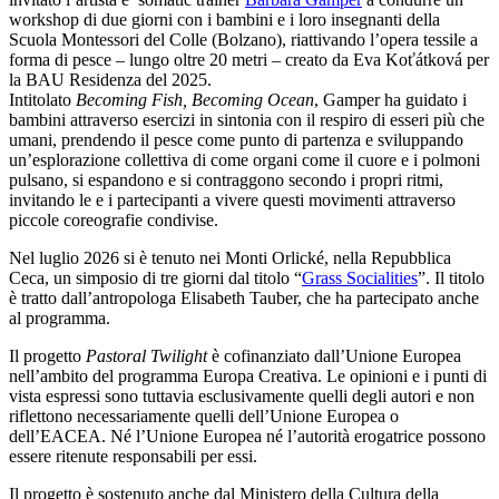
workshop di due giorni con i bambini e i loro insegnanti della
Scuola Montessori del Colle (Bolzano), riattivando l’opera tessile a
forma di pesce – lungo oltre 20 metri – creato da Eva Koťátková per
la BAU Residenza del 2025.
Intitolato
Becoming Fish, Becoming Ocean
, Gamper ha guidato i
bambini attraverso esercizi in sintonia con il respiro di esseri più che
umani, prendendo il pesce come punto di partenza e sviluppando
un’esplorazione collettiva di come organi come il cuore e i polmoni
pulsano, si espandono e si contraggono secondo i propri ritmi,
invitando le e i partecipanti a vivere questi movimenti attraverso
piccole coreografie condivise.
Nel luglio 2026 si è tenuto nei Monti Orlické, nella Repubblica
Ceca, un simposio di tre giorni dal titolo “
Grass Socialities
”. Il titolo
è tratto dall’antropologa Elisabeth Tauber, che ha partecipato anche
al programma.
Il progetto
Pastoral Twilight
è cofinanziato dall’Unione Europea
nell’ambito del programma Europa Creativa. Le opinioni e i punti di
vista espressi sono tuttavia esclusivamente quelli degli autori e non
riflettono necessariamente quelli dell’Unione Europea o
dell’EACEA. Né l’Unione Europea né l’autorità erogatrice possono
essere ritenute responsabili per essi.
Il progetto è sostenuto anche dal Ministero della Cultura della