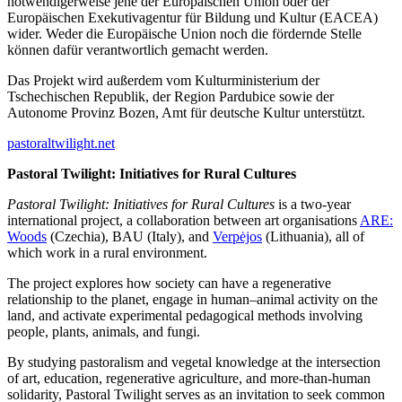
notwendigerweise jene der Europäischen Union oder der
Europäischen Exekutivagentur für Bildung und Kultur (EACEA)
wider. Weder die Europäische Union noch die fördernde Stelle
können dafür verantwortlich gemacht werden.
Das Projekt wird außerdem vom Kulturministerium der
Tschechischen Republik, der Region Pardubice sowie der
Autonome Provinz Bozen, Amt für deutsche Kultur unterstützt.
pastoraltwilight.net
Pastoral Twilight: Initiatives for Rural Cultures
Pastoral Twilight: Initiatives for Rural Cultures
is a two-year
international project, a collaboration between art organisations
ARE:
Woods
(Czechia), BAU (Italy), and
Verpėjos
(Lithuania), all of
which work in a rural environment.
The project explores how society can have a regenerative
relationship to the planet, engage in human–animal activity on the
land, and activate experimental pedagogical methods involving
people, plants, animals, and fungi.
By studying pastoralism and vegetal knowledge at the intersection
of art, education, regenerative agriculture, and more-than-human
solidarity, Pastoral Twilight serves as an invitation to seek common