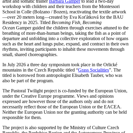
artist and somatic trainer
Barbara Gamper
to lead a two-day
workshop with children and their teachers from the Montessori
School in Colle (Bolzano / Bozen), reactivating the textile artwork
—over 20 meters long—created by Eva Koťátková for the BAU
Residency in 2025. Titled
Becoming Fish, Becoming
Ocean
Gamper guided the children through exercises attuned to the
breathing of more-than-human beings, taking the fish as a point of
departure and unfolding into a collective exploration of how organs
such as the heart and lungs pulse, expand, and contract in their own
rhythms, inviting participants to inhabit these movements through
small, shared choreographies.
In July 2026 a three day symposium took place in the Orlické
mountains in the Czech Republic titled “
Grass Socialities
”. The
titled is borrowed from antropologist Elisabeth Tauber, who was
also be part of the program.
The Pastoral Twilight project is co-funded by the European Union,
under the Creative Europe programme. Views and opinions
expressed are however those of the authors only and do not
necessarily reflect those of the European Union or the EACEA.
Neither the European Union nor the granting authority can be held
responsible for them.
The project is also supported by the Ministry of Culture Czech
Republic, the Pardubice Region and the Autonomous Province of