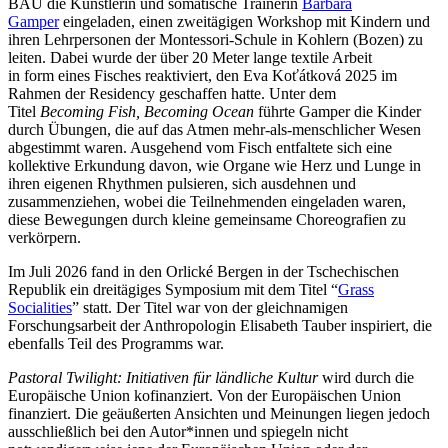
BAU die Künstlerin und somatische Trainerin
Barbara
Gamper
eingeladen, einen zweitägigen Workshop mit Kindern und
ihren Lehrpersonen der Montessori-Schule in Kohlern (Bozen) zu
leiten. Dabei wurde der über 20 Meter lange textile Arbeit
in form eines Fisches reaktiviert, den Eva Koťátková 2025 im
Rahmen der Residency geschaffen hatte. Unter dem
Titel
Becoming Fish, Becoming Ocean
führte Gamper die Kinder
durch Übungen, die auf das Atmen mehr-als-menschlicher Wesen
abgestimmt waren. Ausgehend vom Fisch entfaltete sich eine
kollektive Erkundung davon, wie Organe wie Herz und Lunge in
ihren eigenen Rhythmen pulsieren, sich ausdehnen und
zusammenziehen, wobei die Teilnehmenden eingeladen waren,
diese Bewegungen durch kleine gemeinsame Choreografien zu
verkörpern.
Im Juli 2026 fand in den Orlické Bergen in der Tschechischen
Republik ein dreitägiges Symposium mit dem Titel “
Grass
Socialities
” statt. Der Titel war von der gleichnamigen
Forschungsarbeit der Anthropologin Elisabeth Tauber inspiriert, die
ebenfalls Teil des Programms war.
Pastoral Twilight: Initiativen für ländliche Kultur
wird durch die
Europäische Union kofinanziert. Von der Europäischen Union
finanziert. Die geäußerten Ansichten und Meinungen liegen jedoch
ausschließlich bei den Autor*innen und spiegeln nicht