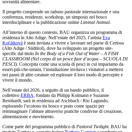
sovranità alimentare.
Il progetto comprende un raduno pastorale internazionale e una
conferenza, residenze, workshop, un simposio nel bosco
interdisciplinare e la pubblicazione online
Liminal Animal
.
All’interno di questo contesto, BAU organizza un programma di
residenza in Alto Adige. Nell’estate del 2025, l’artista
Eva
Koťátková
è stata invitata a vivere e lavorare nel paese di Certosa
(Alto Adige / Südtirol), dove ha sviluppato un progetto site-
specific dal titolo
In the Body of a Fish Out of Water – A FISH
CLASSROOM (Nel corpo di un pesce fuor d’acqua – SCUOLA DI
PESCI).
Concepita come una scuola di pesci in cui impariamo da
esseri-più-che-umani, l’installazione invitava i visitatori a mettersi
nei panni di altre creature ed esplorare il loro modo di percepire e
vivere il mondo.
Nell’estate del 2026, a seguito di un bando pubblico, il
collettivo
ERBA,
fondato da Philipp Kolmann e Suzanne
Bernhardt, sarà in residenza ad Aschbach / Rio Lagundo,
esplorando l’ecotono tra bosco e prato come spazio per
reimmaginare l’abitare attraverso pratiche condivise di creazione,
alimentazione e movimento.
Come parte del programma pubblico di
Pastoral Twilight
, BAU ha
invitato l’artista e somatic trainer
Barbara Gamper
a condurre un