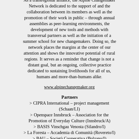
As a transregional alliance, the Alpine Changemaker
Network is dedicated to the support of and the
collaboration between its members as well as the
promotion of their work in public – through annual
assemblies as peer-learning environments, the
development of new tools and methods with
transversal partners as well as the initiation of a
summer school for new changemakers. Doing so, the
network places the margins at the center of our
attention and shows the innovative potential of rural
regions. It serves as a reminder that change is not a
distant goal, but an ongoing, collective practice
dedicated to sustaining livelihoods for all of us,
humans and more-than-humans alike.
www.alpinechangemaker.org
Partners
> CIPRA International – project management
(Schaan/LI)
> Openspace Innsbruck – Association for the
Promotion of Everyday Culture (Innsbruck/A)
> BASIS Vinschgau Venosta (Silandro/I)
> La Foresta – Accademia di Comunità (Rovereto/I)
> BAU – Società Cooperativa (Bolzano/I)