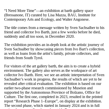
“I Need More Time”—an exhibition at barth gallery space
(Bressanone, IT) curated by Lisa Mazza, BAU, Institute for
Contemporary Arts and Ecology, and Walter Angonese.
The title comes from a message written by Sven Sachsalber to his
friend and collector Ivo Barth, just a few weeks before he died,
suddenly and all too soon, in December 2020.
The exhibition provides an in-depth look at the artistic journey of
Sven Sachsalber by showcasing pieces from Ivo Bart’s collection,
as well as loans from the artist’s family, private collectors, and
friends from South Tyrol.
For visitors of the art gallery barth, the aim is to create a hybrid
environment. The gallery also serves as the workspace of art
collector Ivo Barth. Here, we see an artistic interpretation of Sven
Sachsalber’s work in progress, the results of which are yet to be
revealed after critical evaluation. The exhibition is based on our
earlier two-phase research commissioned by Museion and
supported by the Autonomous Province of Bolzano, Office for
Culture. The first one, completed in 2023, resulted in the printed
report “Research Phase 1–Europe”, on display at the exhibition.
The second phase, which started in January 2024 and is in full