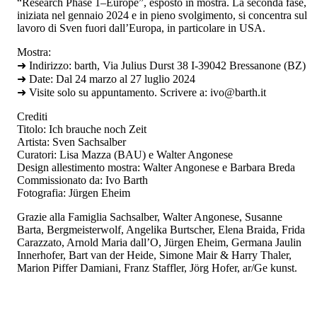
“Research Phase 1–Europe”, esposto in mostra. La seconda fase,
iniziata nel gennaio 2024 e in pieno svolgimento, si concentra sul
lavoro di Sven fuori dall’Europa, in particolare in USA.
Mostra:
➜
Indirizzo: barth, Via Julius Durst 38 I-39042 Bressanone (BZ)
➜
Date: Dal 24 marzo al 27 luglio 2024
➜
Visite solo su appuntamento. Scrivere a: ivo@barth.it
Crediti
Titolo: Ich brauche noch Zeit
Artista: Sven Sachsalber
Curatori: Lisa Mazza (BAU) e Walter Angonese
Design allestimento mostra: Walter Angonese e Barbara Breda
Commissionato da: Ivo Barth
Fotografia: Jürgen Eheim
Grazie alla Famiglia Sachsalber, Walter Angonese, Susanne
Barta, Bergmeisterwolf, Angelika Burtscher, Elena Braida, Frida
Carazzato, Arnold Maria dall’O, Jürgen Eheim, Germana Jaulin
Innerhofer, Bart van der Heide, Simone Mair & Harry Thaler,
Marion Piffer Damiani, Franz Staffler, Jörg Hofer, ar/Ge kunst.