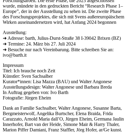
Forschungsarbeit. Die erste Phase, die 2023 abgeschlossen
wurde, mündete in den gedruckten Bericht “Research Phase 1–
Europe”, der in der Ausstellung zu sehen ist.
Die zweite Phase
des Forschungsprojektes, die sich mit Svens außereuropäischem
Wirken auseinandersetzen wird, hat Anfang 2024 begonnen
Ausstellung:
➜
Adresse: barth, Julius-Durst-Straße 38 I-39042 Brixen (BZ)
➜
Termine: 24. März bis 27. Juli 2024
➜
Besuche nur nach Vereinbarung. Bitte schreiben Sie an:
ivo@barth.it
Impressum
Titel: Ich brauche noch Zeit
Künstler: Sven Sachsalber
Kurator*innen: Lisa Mazza (BAU) und Walter Angonese
Ausstellungsdesign: Walter Angonese und Barbara Breda
In Auftrag gegeben von: Ivo Barth
Fotografie: Jürgen Eheim
Dank an Familie Sachsalber, Walter Angonese, Susanne Barta,
Bergmeisterwolf, Angelika Burtscher, Elena Braida, Frida
Carazzato, Arnold Maria dall’O, Jürgen Eheim, Germana Jaulin
Innerhofer, Bart van der Heide, Simone Mair & Harry Thaler,
Marion Piffer Damiani, Franz Staffler, Jörg Hofer, ar/Ge kunst.