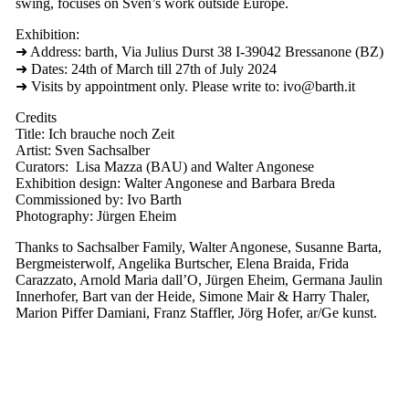
swing, focuses on Sven’s work outside Europe.
Exhibition:
➜
Address: barth, Via Julius Durst 38 I-39042 Bressanone (BZ)
➜
Dates: 24th of March till 27th of July 2024
➜
Visits by appointment only. Please write to: ivo@barth.it
Credits
Title: Ich brauche noch Zeit
Artist: Sven Sachsalber
Curators: Lisa Mazza (BAU) and Walter Angonese
Exhibition design: Walter Angonese and Barbara Breda
Commissioned by: Ivo Barth
Photography: Jürgen Eheim
Thanks to Sachsalber Family, Walter Angonese, Susanne Barta,
Bergmeisterwolf, Angelika Burtscher, Elena Braida, Frida
Carazzato, Arnold Maria dall’O, Jürgen Eheim, Germana Jaulin
Innerhofer, Bart van der Heide, Simone Mair & Harry Thaler,
Marion Piffer Damiani, Franz Staffler, Jörg Hofer, ar/Ge kunst.