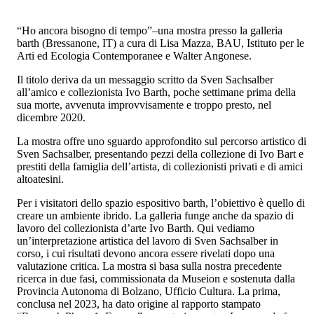
“Ho ancora bisogno di tempo”–una mostra presso la galleria
barth (Bressanone, IT) a cura di Lisa Mazza, BAU, Istituto per le
Arti ed Ecologia Contemporanee e Walter Angonese.
Il titolo deriva da un messaggio scritto da Sven Sachsalber
all’amico e collezionista Ivo Barth, poche settimane prima della
sua morte, avvenuta improvvisamente e troppo presto, nel
dicembre 2020.
La mostra offre uno sguardo approfondito sul percorso artistico di
Sven Sachsalber, presentando pezzi della collezione di Ivo Bart e
prestiti della famiglia dell’artista, di collezionisti privati e di amici
altoatesini.
Per i visitatori dello spazio espositivo barth, l’obiettivo è quello di
creare un ambiente ibrido. La galleria funge anche da spazio di
lavoro del collezionista d’arte Ivo Barth. Qui vediamo
un’interpretazione artistica del lavoro di Sven Sachsalber in
corso, i cui risultati devono ancora essere rivelati dopo una
valutazione critica. La mostra si basa sulla nostra precedente
ricerca in due fasi, commissionata da Museion e sostenuta dalla
Provincia Autonoma di Bolzano, Ufficio Cultura. La prima,
conclusa nel 2023, ha dato origine al rapporto stampato