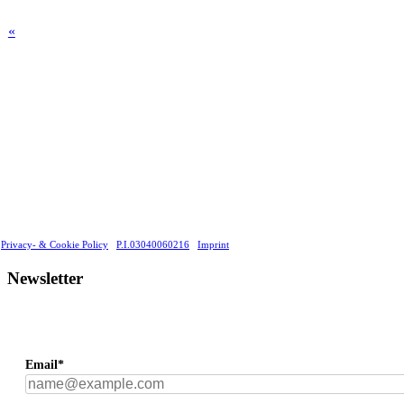
«
Privacy- & Cookie Policy
P.I.03040060216
Imprint
Newsletter
Email*