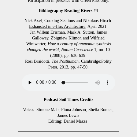
Participation in presence with Green Pass only.
Bibliography Reading Rivers #4
Nick Axel, Cooking Sections and Nikolaus Hirsch:
Exhausted in e-flux Architecture
, April 2021.
Jan Willem Erisman, Mark A. Sutton, James
Galloway, Zbigniew Klimon and Wilfried
Winiwarter,
How a century of ammonia synthesis
changed the world, Nature Geoscience
1, no. 10
(2008), pp. 636-639.
Rosi Braidotti,
The Posthuman
, Cambridge:Polity
Press, 2013, pp. 47-50.
Podcast Soil Times Credits
Voices: Simone Mair, Fiona Johnson, Sheila Romen,
James Lewis
Editing: Daniel Mazza