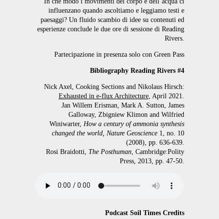
In che modo i movimenti del corpo e dell’acqua ci
influenzano quando ascoltiamo e leggiamo testi e
paesaggi? Un fluido scambio di idee su contenuti ed
esperienze conclude le due ore di sessione di Reading
Rivers.
Partecipazione in presenza solo con Green Pass
Bibliography Reading Rivers #4
Nick Axel, Cooking Sections and Nikolaus Hirsch:
Exhausted in e-flux Architecture
, April 2021.
Jan Willem Erisman, Mark A. Sutton, James
Galloway, Zbigniew Klimon and Wilfried
Winiwarter,
How a century of ammonia synthesis
changed the world, Nature Geoscience
1, no. 10
(2008), pp. 636-639.
Rosi Braidotti,
The Posthuman
, Cambridge:Polity
Press, 2013, pp. 47-50.
Podcast Soil Times Credits