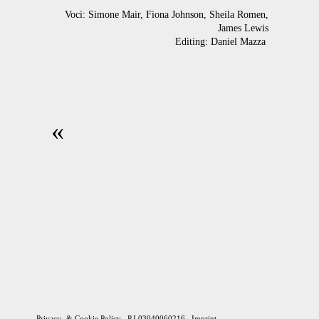
Voci: Simone Mair, Fiona Johnson, Sheila Romen,
James Lewis
Editing: Daniel Mazza
«
Privacy- & Cookie Policy
P.I.03040060216
Imprint