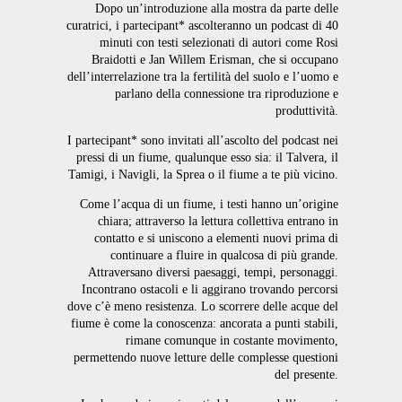
Dopo un’introduzione alla mostra da parte delle
curatrici, i partecipant* ascolteranno un podcast di 40
minuti con testi selezionati di autori come Rosi
Braidotti e Jan Willem Erisman, che si occupano
dell’interrelazione tra la fertilità del suolo e l’uomo e
parlano della connessione tra riproduzione e
produttività.
I partecipant* sono invitati all’ascolto del podcast nei
pressi di un fiume, qualunque esso sia: il Talvera, il
Tamigi, i Navigli, la Sprea o il fiume a te più vicino.
Come l’acqua di un fiume, i testi hanno un’origine
chiara; attraverso la lettura collettiva entrano in
contatto e si uniscono a elementi nuovi prima di
continuare a fluire in qualcosa di più grande.
Attraversano diversi paesaggi, tempi, personaggi.
Incontrano ostacoli e li aggirano trovando percorsi
dove c’è meno resistenza. Lo scorrere delle acque del
fiume è come la conoscenza: ancorata a punti stabili,
rimane comunque in costante movimento,
permettendo nuove letture delle complesse questioni
del presente.