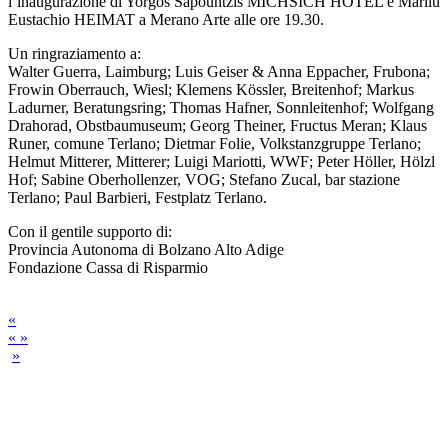
l’inaugurazione di Yorgos Sapountzis MICHSICH HOTEL e Marilù
Eustachio HEIMAT a Merano Arte alle ore 19.30.
Un ringraziamento a:
Walter Guerra, Laimburg; Luis Geiser & Anna Eppacher, Frubona;
Frowin Oberrauch, Wiesl; Klemens Kössler, Breitenhof; Markus
Ladurner, Beratungsring; Thomas Hafner, Sonnleitenhof; Wolfgang
Drahorad, Obstbaumuseum; Georg Theiner, Fructus Meran; Klaus
Runer, comune Terlano; Dietmar Folie, Volkstanzgruppe Terlano;
Helmut Mitterer, Mitterer; Luigi Mariotti, WWF; Peter Höller, Hölzl
Hof; Sabine Oberhollenzer, VOG; Stefano Zucal, bar stazione
Terlano; Paul Barbieri, Festplatz Terlano.
Con il gentile supporto di:
Provincia Autonoma di Bolzano Alto Adige
Fondazione Cassa di Risparmio
«
« »
»