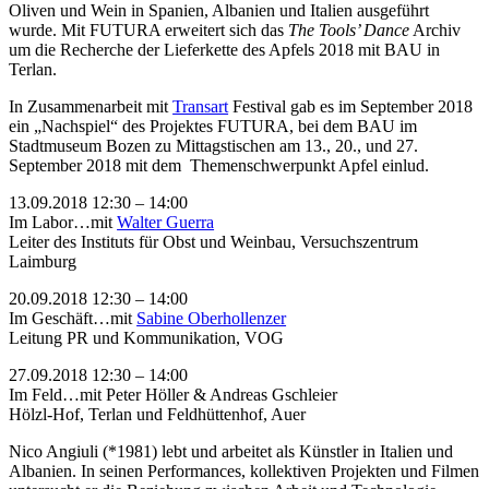
Oliven und Wein in Spanien, Albanien und Italien ausgeführt
wurde. Mit FUTURA erweitert sich das
The Tools’ Dance
Archiv
um die Recherche der Lieferkette des Apfels 2018 mit BAU in
Terlan.
In Zusammenarbeit mit
Transart
Festival gab es im September 2018
ein „Nachspiel“ des Projektes FUTURA, bei dem BAU im
Stadtmuseum Bozen zu Mittagstischen am 13., 20., und 27.
September 2018 mit dem Themenschwerpunkt Apfel einlud.
13.09.2018 12:30 – 14:00
Im Labor…mit
Walter Guerra
Leiter des Instituts für Obst und Weinbau, Versuchszentrum
Laimburg
20.09.2018 12:30 – 14:00
Im Geschäft…mit
Sabine Oberhollenzer
Leitung PR und Kommunikation, VOG
27.09.2018 12:30 – 14:00
Im Feld…mit Peter Höller & Andreas Gschleier
Hölzl-Hof, Terlan und Feldhüttenhof, Auer
Nico Angiuli (*1981) lebt und arbeitet als Künstler in Italien und
Albanien. In seinen Performances, kollektiven Projekten und Filmen