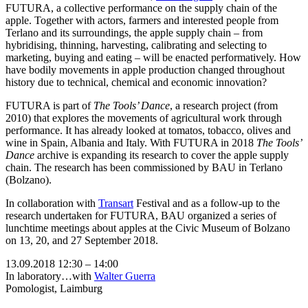
FUTURA, a collective performance on the supply chain of the
apple. Together with actors, farmers and interested people from
Terlano and its surroundings, the apple supply chain – from
hybridising, thinning, harvesting, calibrating and selecting to
marketing, buying and eating – will be enacted performatively. How
have bodily movements in apple production changed throughout
history due to technical, chemical and economic innovation?
FUTURA is part of
The Tools’ Dance
, a research project (from
2010) that explores the movements of agricultural work through
performance. It has already looked at tomatos, tobacco, olives and
wine in Spain, Albania and Italy. With FUTURA in 2018
The Tools’
Dance
archive is expanding its research to cover the apple supply
chain. The research has been commissioned by BAU in Terlano
(Bolzano).
In collaboration with
Transart
Festival and as a follow-up to the
research undertaken for FUTURA, BAU organized a series of
lunchtime meetings about apples at the Civic Museum of Bolzano
on 13, 20, and 27 September 2018.
13.09.2018 12:30 – 14:00
In laboratory…with
Walter Guerra
Pomologist, Laimburg