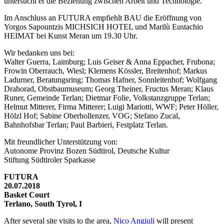
untersucht er die Beziehung zwischen Arbeit und Technologie.
Im Anschluss an FUTURA empfiehlt BAU die Eröffnung von
Yorgos Sapountzis MICHSICH HOTEL und Marilù Eustachio
HEIMAT bei Kunst Meran um 19.30 Uhr.
Wir bedanken uns bei:
Walter Guerra, Laimburg; Luis Geiser & Anna Eppacher, Frubona;
Frowin Oberrauch, Wiesl; Klemens Kössler, Breitenhof; Markus
Ladurner, Beratungsring; Thomas Hafner, Sonnleitenhof; Wolfgang
Drahorad, Obstbaumuseum; Georg Theiner, Fructus Meran; Klaus
Runer, Gemeinde Terlan; Dietmar Folie, Volkstanzgruppe Terlan;
Helmut Mitterer, Firma Mitterer; Luigi Mariotti, WWF; Peter Höller,
Hölzl Hof; Sabine Oberhollenzer, VOG; Stefano Zucal,
Bahnhofsbar Terlan; Paul Barbieri, Festplatz Terlan.
Mit freundlicher Unterstützung von:
Autonome Provinz Bozen Südtirol, Deutsche Kultur
Stiftung Südtiroler Sparkasse
FUTURA
20.07.2018
Basket Court
Terlano, South Tyrol, I
After several site visits to the area,
Nico Angiuli
will present