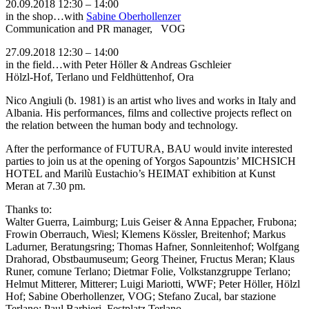
20.09.2018 12:30 – 14:00
in the shop…with
Sabine Oberhollenzer
Communication and PR manager, VOG
27.09.2018 12:30 – 14:00
in the field…with Peter Höller & Andreas Gschleier
Hölzl-Hof, Terlano und Feldhüttenhof, Ora
Nico Angiuli (b. 1981) is an artist who lives and works in Italy and
Albania. His performances, films and collective projects reflect on
the relation between the human body and technology.
After the performance of FUTURA, BAU would invite interested
parties to join us at the opening of Yorgos Sapountzis’ MICHSICH
HOTEL and Marilù Eustachio’s HEIMAT exhibition at Kunst
Meran at 7.30 pm.
Thanks to:
Walter Guerra, Laimburg; Luis Geiser & Anna Eppacher, Frubona;
Frowin Oberrauch, Wiesl; Klemens Kössler, Breitenhof; Markus
Ladurner, Beratungsring; Thomas Hafner, Sonnleitenhof; Wolfgang
Drahorad, Obstbaumuseum; Georg Theiner, Fructus Meran; Klaus
Runer, comune Terlano; Dietmar Folie, Volkstanzgruppe Terlano;
Helmut Mitterer, Mitterer; Luigi Mariotti, WWF; Peter Höller, Hölzl
Hof; Sabine Oberhollenzer, VOG; Stefano Zucal, bar stazione
Terlano; Paul Barbieri, Festplatz Terlano.