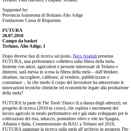
Supported by:
Provincia Autonoma di Bolzano Alto Adige
Fondazione Cassa di Risparmio
FUTURA
20.07.2018
Campo da basket
Terlano, Alto Adige, I
Dopo diverse fasi di ricerca sul posto,
Nico Angiuli
presenta
FUTURA, una performance collettiva sulla filiera della mela.
Insieme con attori, agricoltori e persone interessate di Terlano e
dintorni, sarà messa in scena la filiera della mela – dall’ibridare,
diradare, raccogliere, calibrare, al vendere, pubblicizzare e
consumare -. In che modo il corpo del lavoratore ha attraversato le
innovazioni tecniche chimiche ed economiche legate alla produzione
della mela?
FUTURA fa parte di
The Tools’ Dance
(La danza degli attrezzi), un
progetto di ricerca (2010-in corso), che esplora i movimenti del
lavoro agricolo in modo performativo ed e già stato sviluppato per le
coltivazioni del riso, tabacco, pomodoro olivo e vite tra Spagna,
Albania e Italia. Commissionato da BAU a Terlano nel 2018,
FUTURA aggiunge la ricerca sulla mela all’archivio in progress
The