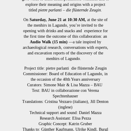
explore their meaning and origins with a project
titled
pietre
parlanti
–
die
flüsternde
Zeugin.
On
Saturday, June 21 at 10:30 AM,
at the site of
the menhirs in Lagundo, you’re invited to the
opening with drinks and snacks and experience for
the first time the outcome of this collaboration: an
A
udio
Walk (15 min)
—a tale inspired by
archaeological research, conversations with experts,
and excavation reports of the discovery of the
menhirs of Lagundo.
Project title: pietre parlanti die flüsternde Zeugin
Commissioner: Board of Education of Lagundo, in
the occasion of the 40
th
Years anniversary
Curators: Simone Mair & Lisa Mazza – BAU
Text: BAU in collaborazione con Verena
Spechtenhauser
Translations: Cristina Vezzaro (italiano), Jill Denton
(inglese)
Technical support and sound: Daniel Mazza
Research Assistant: Elisa Pezza
Graphic Concept: Katrin Gruber
Thanks to: Günther Kaufmann, Ulrike Kindl, Burgl