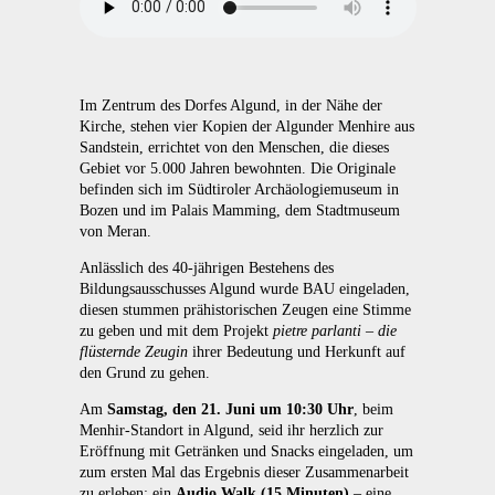
Im Zentrum des Dorfes Algund, in der Nähe der
Kirche, stehen vier Kopien der Algunder Menhire aus
Sandstein, errichtet von den Menschen, die dieses
Gebiet vor 5.000 Jahren bewohnten. Die Originale
befinden sich im Südtiroler Archäologiemuseum in
Bozen und im Palais Mamming, dem Stadtmuseum
von Meran.
Anlässlich des 40-jährigen Bestehens des
Bildungsausschusses Algund wurde BAU eingeladen,
diesen stummen prähistorischen Zeugen eine Stimme
zu geben und mit dem Projekt
pietre parlanti – die
flüsternde Zeugin
ihrer Bedeutung und Herkunft auf
den Grund zu gehen.
Am
Samstag, den 21. Juni um 10:30 Uhr
, beim
Menhir-Standort in Algund, seid ihr herzlich zur
Eröffnung mit Getränken und Snacks eingeladen, um
zum ersten Mal das Ergebnis dieser Zusammenarbeit
zu erleben: ein
Audio Walk (15 Minuten)
– eine